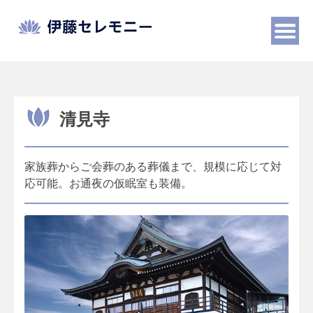
Skip
to
content
清見寺
家族葬からご会葬のある葬儀まで、規模に応じて対
応可能。お通夜の仮眠室も装備。