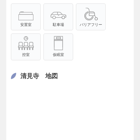
安置室
駐車場
バリアフリー
控室
仮眠室
清見寺 地図