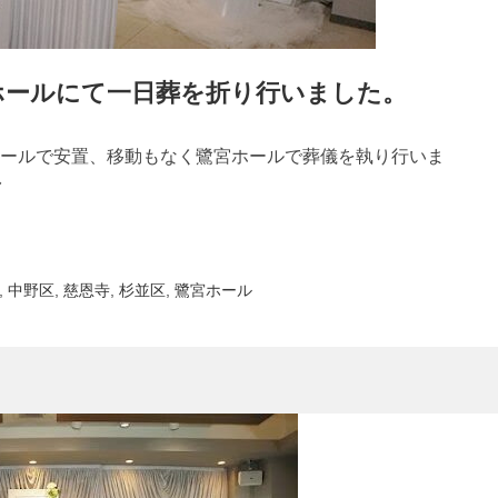
ホールにて一日葬を折り行いました。
ールで安置、移動もなく鷺宮ホールで葬儀を執り行いま
�
,
中野区
,
慈恩寺
,
杉並区
,
鷺宮ホール