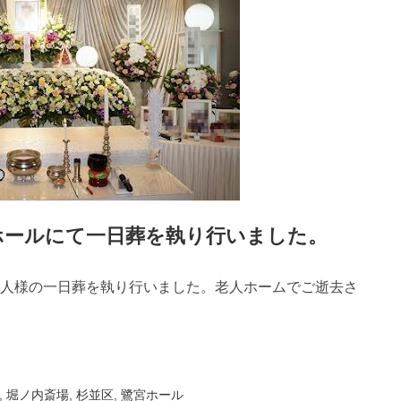
ホールにて一日葬を執り行いました。
人様の一日葬を執り行いました。老人ホームでご逝去さ
,
堀ノ内斎場
,
杉並区
,
鷺宮ホール